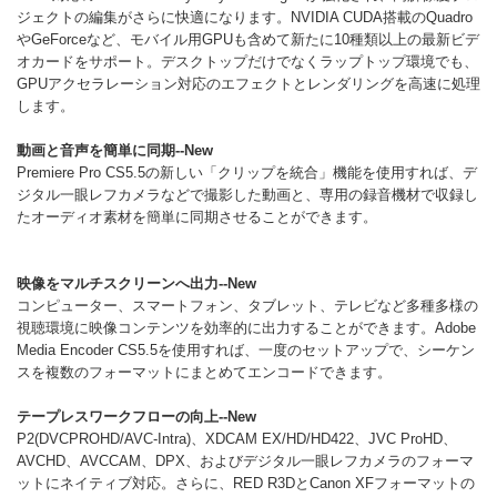
ジェクトの編集がさらに快適になります。NVIDIA CUDA搭載のQuadro
やGeForceなど、モバイル用GPUも含めて新たに10種類以上の最新ビデ
オカードをサポート。デスクトップだけでなくラップトップ環境でも、
GPUアクセラレーション対応のエフェクトとレンダリングを高速に処理
します。
動画と音声を簡単に同期
--New
Premiere Pro CS5.5の新しい「クリップを統合」機能を使用すれば、デ
ジタル一眼レフカメラなどで撮影した動画と、専用の録音機材で収録し
たオーディオ素材を簡単に同期させることができます。
映像をマルチスクリーンへ出力
--New
コンピューター、スマートフォン、タブレット、テレビなど多種多様の
視聴環境に映像コンテンツを効率的に出力することができます。Adobe
Media Encoder CS5.5を使用すれば、一度のセットアップで、シーケン
スを複数のフォーマットにまとめてエンコードできます。
テープレスワークフローの向上
--New
P2(DVCPROHD/AVC-Intra)、XDCAM EX/HD/HD422、JVC ProHD、
AVCHD、AVCCAM、DPX、およびデジタル一眼レフカメラのフォーマ
ットにネイティブ対応。さらに、RED R3DとCanon XFフォーマットの