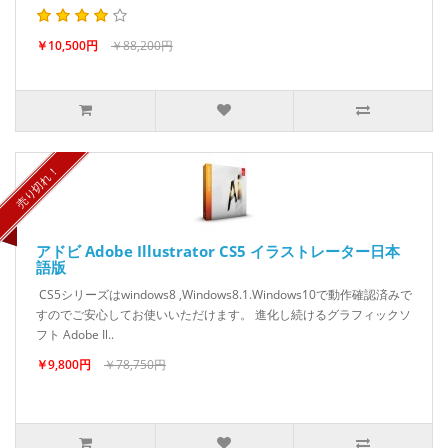
￥10,500円
￥88,200円
SPECIAL!- 88%
売り切れ！
アドビ Adobe Illustrator CS5 イラストレーター日本
語版
CS5シリーズはwindows8 ,Windows8.1.Windows10で動作確認済みで
すのでご安心してお使いいただけます。 進化し続けるグラフィックソ
フト Adobe Il..
￥9,800円
￥78,750円